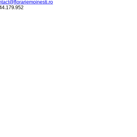
ntact@florariemoinesti.ro
44.179.952