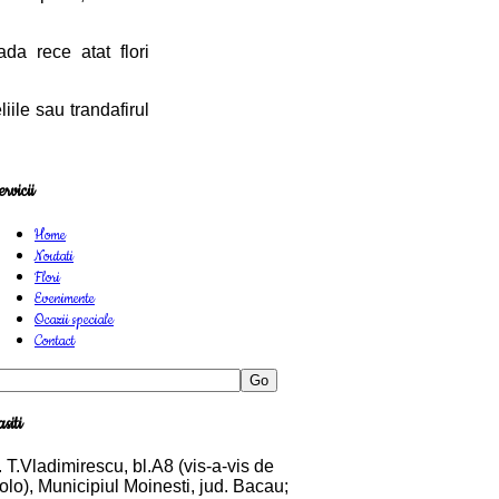
da rece atat flori
iile sau trandafirul
ervicii
Home
Noutati
Flori
Evenimente
Ocazii speciale
Contact
Go
siti
. T.Vladimirescu, bl.A8 (vis-a-vis de
olo), Municipiul Moinesti, jud. Bacau;