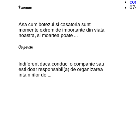
co
07
Funerare
Asa cum botezul si casatoria sunt
momente extrem de importante din viata
noastra, si moartea poate ...
Corporate
Indiferent daca conduci o companie sau
esti doar responsabil(a) de organizarea
intalnirilor de ...