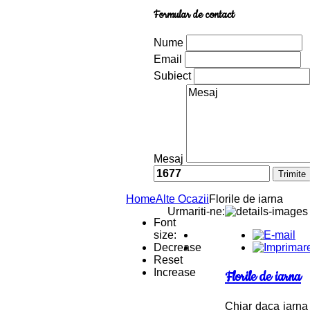
Formular de contact
Nume
Email
Subiect
Mesaj
Home
Alte Ocazii
Florile de iarna
Urmariti-ne:
Font
size:
Decrease
Reset
Increase
Florile de iarna
Chiar daca iarna