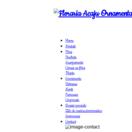
Home
Noutati
Flori
Buchete
Aranjamente
Cosuri cu flori
Plante
Evenimente
Botezuri
Nunti
Funerare
Corporate
Ocazii speciale
Zile de nastere/onomastice
Aniversari
Contact