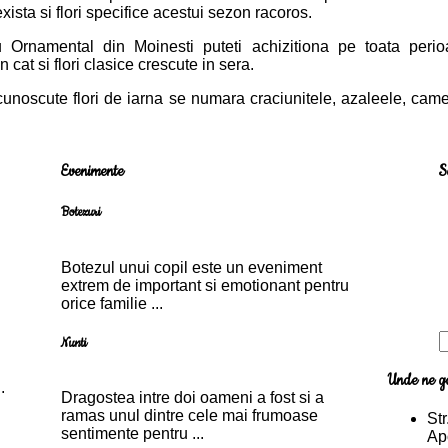
ista si flori specifice acestui sezon racoros.
u Ornamental din Moinesti puteti achizitiona pe toata perioa
 cat si flori clasice crescute in sera.
cunoscute flori de iarna se numara craciunitele, azaleele, camel
Evenimente
S
Botezuri
Botezul unui copil este un eveniment
extrem de important si emotionant pentru
orice familie ...
Nunti
Unde ne ga
.
Dragostea intre doi oameni a fost si a
ramas unul dintre cele mai frumoase
Str
sentimente pentru ...
Ap