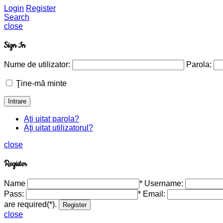
Login
Register
Search
close
Sign In
Nume de utilizator:
Parola:
Ţine-mă minte
Aţi uitat parola?
Aţi uitat utilizatorul?
close
Register
Name
*
Username:
Pass:
*
Email:
are required(*).
close