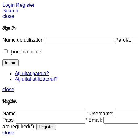
Login
Register
Search
close
Sign In
Nume de utilizator:
Parola:
Ţine-mă minte
Aţi uitat parola?
Aţi uitat utilizatorul?
close
Register
Name
*
Username:
Pass:
*
Email:
are required(*).
close