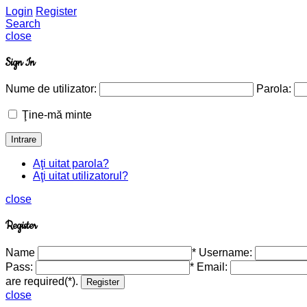
Login
Register
Search
close
Sign In
Nume de utilizator:
Parola:
Ţine-mă minte
Aţi uitat parola?
Aţi uitat utilizatorul?
close
Register
Name
*
Username:
Pass:
*
Email:
are required(*).
close