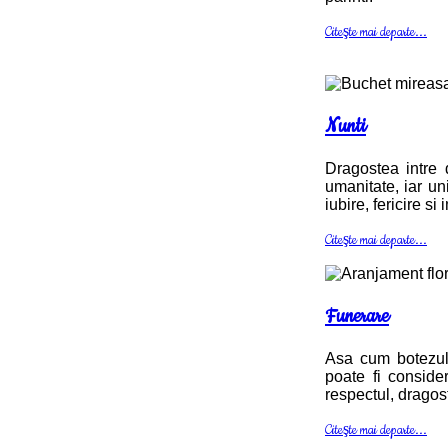
Citeşte mai departe...
Nunti
Dragostea intre 
umanitate, iar un
iubire, fericire si
Citeşte mai departe...
Funerare
Asa cum botezul 
poate fi conside
respectul, dragost
Citeşte mai departe...