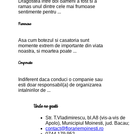
Dragostea intre doi oameni a fost si a
ramas unul dintre cele mai frumoase
sentimente pentru ...
Funerare
Asa cum botezul si casatoria sunt
momente extrem de importante din viata
noastra, si moartea poate ...
Corporate
Indiferent daca conduci o companie sau
esti doar responsabil(a) de organizarea
intalnirilor de ...
Unde ne gasiti
Str. T.Vladimirescu, bl.A8 (vis-a-vis de
Apolo), Municipiul Moinesti, jud. Bacau;
contact@florariemoinesti.ro
0744.179.952