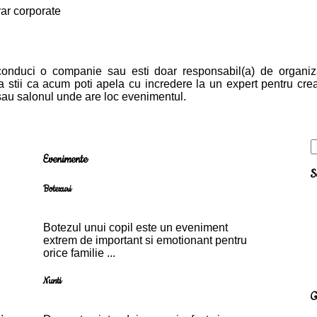
conduci o companie sau esti doar responsabil(a) de organizar
sa stii ca acum poti apela cu incredere la un expert pentru cr
 sau salonul unde are loc evenimentul.
Evenimente
S
Botezuri
Botezul unui copil este un eveniment
extrem de important si emotionant pentru
orice familie ...
Nunti
G
.