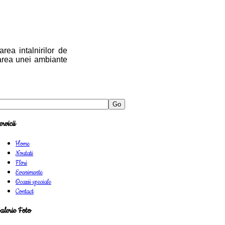
ea intalnirilor de
earea unei ambiante
Go
ervicii
Home
Noutati
Flori
Evenimente
Ocazii speciale
Contact
alerie Foto