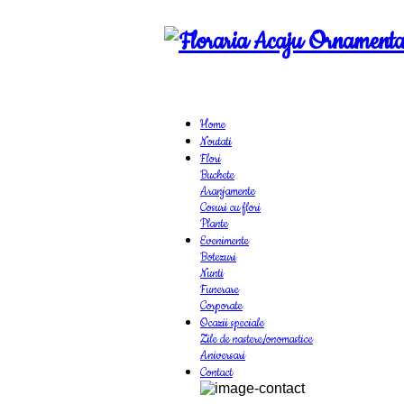
Home
Noutati
Flori
Buchete
Aranjamente
Cosuri cu flori
Plante
Evenimente
Botezuri
Nunti
Funerare
Corporate
Ocazii speciale
Zile de nastere/onomastice
Aniversari
Contact