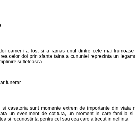
doi oameni a fost si a ramas unul dintre cele mai frumoase
irea celor doi prin sfanta taina a cununiei reprezinta un legama
 implinire sufleteasca.
si casatoria sunt momente extrem de importante din viata n
rata un eveniment de cotitura, un moment in care familia si 
ea si recunostinta pentru cel sau cea care a trecut in nefiinta.