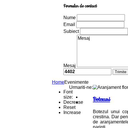
Formular de contact
Nume
Email
Subiect
Mesaj
Home
Evenimente
Urmariti-ne:
Font
size:
Botezuri
Decrease
Reset
Botezul unui co
Increase
crestina. Dar pen
de aranjamentele 
parinti.