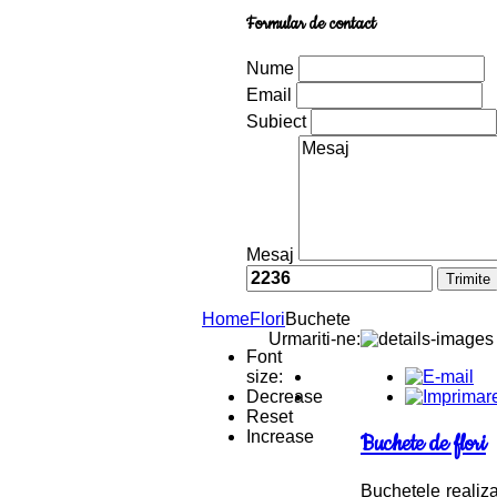
Formular de contact
Nume
Email
Subiect
Mesaj
Home
Flori
Buchete
Urmariti-ne:
Font
size:
Decrease
Reset
Increase
Buchete de flori
Buchetele realiz