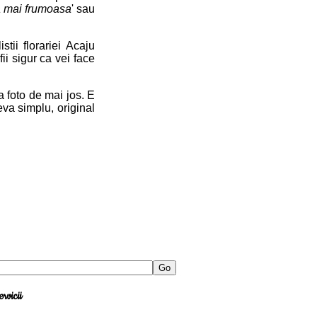
a mai frumoasa
' sau
stii florariei Acaju
fii sigur ca vei face
 foto de mai jos. E
eva simplu, original
Go
ervicii