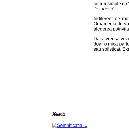
lucruri simple ca 
'
te iubesc
'.
Indiferent de mot
Ornamental te vor 
alegerea potrivita
Daca vrei sa vezi
doar o mica parte
sau sofisticat. Ex
Noutati