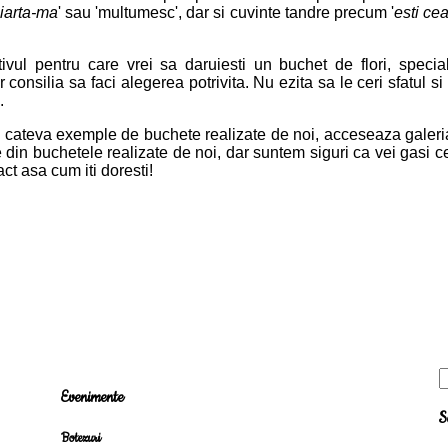
'
iarta-ma
' sau 'multumesc', dar si cuvinte tandre precum '
esti ce
ivul pentru care vrei sa daruiesti un buchet de flori, speciali
consilia sa faci alegerea potrivita. Nu ezita sa le ceri sfatul si 
.
 cateva exemple de buchete realizate de noi, acceseaza galeria
 din buchetele realizate de noi, dar suntem siguri ca vei gasi c
act asa cum iti doresti!
Evenimente
S
Botezuri