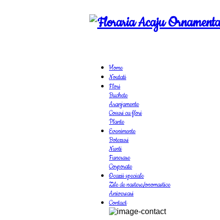
Home
Noutati
Flori
Buchete
Aranjamente
Cosuri cu flori
Plante
Evenimente
Botezuri
Nunti
Funerare
Corporate
Ocazii speciale
Zile de nastere/onomastice
Aniversari
Contact