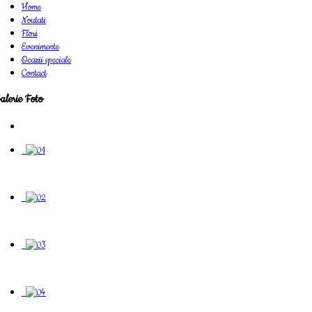
Home
Noutati
Flori
Evenimente
Ocazii speciale
Contact
alerie Foto