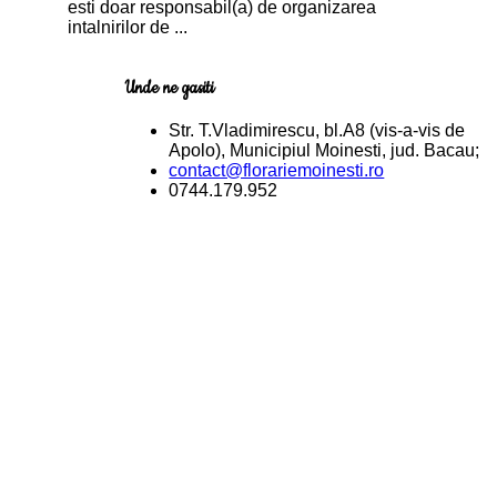
esti doar responsabil(a) de organizarea
intalnirilor de ...
Unde ne gasiti
Str. T.Vladimirescu, bl.A8 (vis-a-vis de
Apolo), Municipiul Moinesti, jud. Bacau;
contact@florariemoinesti.ro
0744.179.952