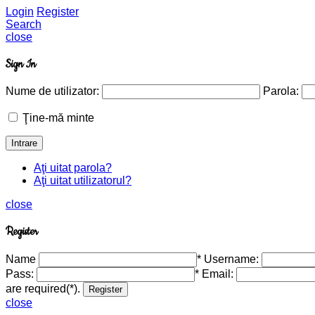
Login
Register
Search
close
Sign In
Nume de utilizator:
Parola:
Ţine-mă minte
Aţi uitat parola?
Aţi uitat utilizatorul?
close
Register
Name
*
Username:
Pass:
*
Email:
are required(*).
close